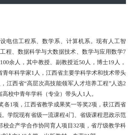
下设
电信工程系、数学系、计算机系
。
现
有人工智
件工程、数据科学与大数据技术、数学与应用数学
7
100余人，
其
中教授、副教授近
50人，博士1
9
人
，
省青年科学家
1人，
江西省主要学科学术和技术带头
人，
江西省
“高层次高技能领军人才培养工程
”人选2
省高校中青年学科（专业）带头人1人。
奖各
1项，江西省教学成果奖一等奖2项，获江西省
项
。
学院现有省级一流课程
4门、省级课程思政示范
部校企产学合作协同育
人项目
32
项
，
省厅级
教学
科