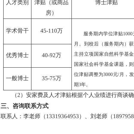
人才类别
津贴（或商品
博士津贴
房）
学术骨干
45-110万
服务期内学位津贴
1000
月。到校后（服务期内）获
主持立项国家自然科学基金
优秀博士
40-92万
国家社会科学基金课题，则
位津贴调整为3000元/月，
一般博士
35-75万
期3年。
（
2）安家费及人才津贴根据个人业绩进行商谈
三、咨询联系方式
联系人：李老师（
13319364953）、刘老师（1897958