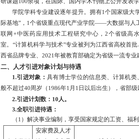
研课题
100
余项，在国际、国内学术刊物上公开发表
学院学科专业建设逐年提升。拥有
1个国家级大
际基地”，
1个
省级重点现代产业学院
——大数据与人
联网+中医药应用技术工程研究中心，2个省级高
室。“计算机科学与技术”专业被列为江西省高校首批
西省品牌专业、2021年
被
教育部确定为省级一流专业
二、人才引进对象计划与待遇
1.引进对象：
具有
博士
学位的信息类、计算机类
般不超过
40周岁（1986年1月1日以后出生），省部
2.引进计划数：10人。
3.全职引进待遇：
（
1）
解决事业编制，享受国家规定的工资、福利
安家费及人才