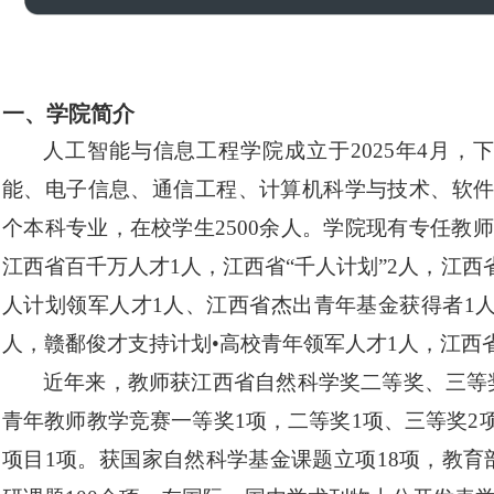
一、学院简介
人工智能与信息工程学院
成立于
202
5
年
4月
，
能、电子信息、通信工程
、
计算机科学与技术、软
个本科专业
，
在校学生
25
00
余
人
。
学院现有专任教师
江西省百千万人才
1人，江西省“千人计划”2人，
江西
人计划领军人才
1人、江西省
杰出青年基金获得者
1
人，赣鄱俊才支持计划•高校青年领军人才1人，江西
近年来，教师获江西省自然科学奖二等奖、三等
青年教师教学竞赛一等奖1项，二等奖1项、三等奖2
项目1项。
获国家自然科学基金课题
立项
18
项，教育